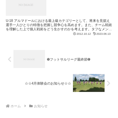
U-18 アルマドールにおける最上級カテゴリーとして、将来を見据え
選手一人ひとりの特徴を把握し競争心を高めます。また、チーム戦術
を理解した上で個人戦術をどう生かすのかを考えます。タフなメンタ
リティを育みプロサッカー選手を目指すだけでなく、社...
2012.10.12
2023.06.13
⚽️フットサルリーグ最終節⚽️
☆☆4月体験会のお知らせ☆☆
ホーム
お知らせ