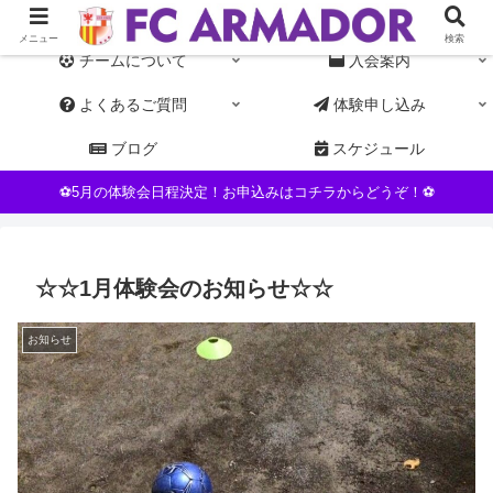
東京都杉並区NPO運営の女子サッカーチーム。初心者・未経験者歓迎
メニュー
検索
チームについて
入会案内
よくあるご質問
体験申し込み
ブログ
スケジュール
⚽5月の体験会日程決定！お申込みはコチラからどうぞ！⚽
☆☆1月体験会のお知らせ☆☆
お知らせ