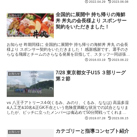
KASHIMA-LSCさんとトレマッチを行い...
2022.04.29
2023.06.08
全国的に展開中 持ち帰りの海鮮
お知らせ
丼 丼丸の会長様より スポンサー
契約をいただきました！
お知らせ 昨期同様に 全国的に展開中 持ち帰りの海鮮丼 丼丸 の会長
様より スポンサー契約をいただきました！ 感謝感謝です。選手のさ
らなる飛躍とチームのさらなる発展を目指して、スタッフ一同頑張り
ます(￣^￣)ゞ
2016.03.19
2023.06.22
7/28 東京都女子U15 ３部リーグ
お知らせ
第２節
vs 八王子アトリース4-0(くるみ、みのり、くるみ、ななは) 高温多湿
&人工芝&10名&正GK不在という危険度満載な状況での試合となりま
したが、ピッチに立ったメンバーは魂込めて50分間戦ってくれまし
た。 今日から毎週日曜日はリーグ戦が入り...
2019.07.28
2023.06.15
カテゴリーと指導コンセプト紹介
お知らせ