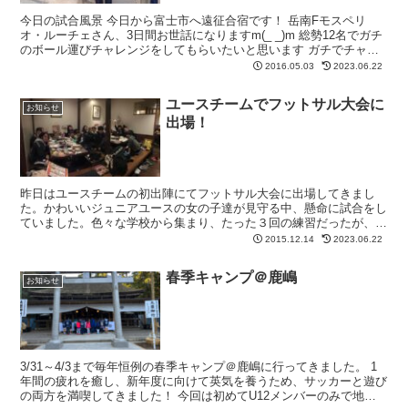
今日の試合風景 今日から富士市へ遠征合宿です！ 岳南Fモスペリ
オ・ルーチェさん、3日間お世話になりますm(_ _)m 総勢12名でガチ
のボール運びチャレンジをしてもらいたいと思います ガチでチャレ
ンジするからこそ、成功と失敗を自ら感じ取るこ...
2016.05.03
2023.06.22
ユースチームでフットサル大会に
お知らせ
出場！
昨日はユースチームの初出陣にてフットサル大会に出場してきまし
た。かわいいジュニアユースの女の子達が見守る中、懸命に試合をし
ていました。色々な学校から集まり、たった３回の練習だったが、あ
っと言う間になかよくなりました。サッカーとフットサルの違...
2015.12.14
2023.06.22
春季キャンプ＠鹿嶋
お知らせ
3/31～4/3まで毎年恒例の春季キャンプ＠鹿嶋に行ってきました。 1
年間の疲れを癒し、新年度に向けて英気を養うため、サッカーと遊び
の両方を満喫してきました！ 今回は初めてU12メンバーのみで地元