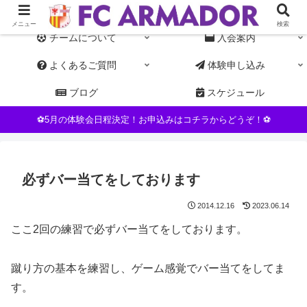
東京都杉並区NPO運営の女子サッカーチーム。初心者・未経験者歓迎
メニュー
検索
チームについて
入会案内
よくあるご質問
体験申し込み
ブログ
スケジュール
⚽5月の体験会日程決定！お申込みはコチラからどうぞ！⚽
必ずバー当てをしております
2014.12.16
2023.06.14
ここ2回の練習で必ずバー当てをしております。
蹴り方の基本を練習し、ゲーム感覚でバー当てをしてま
す。