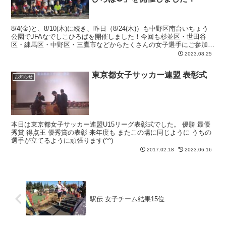
8/4(金)と、8/10(木)に続き、昨日（8/24(木)）も中野区南台いちょう
公園でJFAなでしこひろばを開催しました！今回も杉並区・世田谷
区・練馬区・中野区・三鷹市などからたくさんの女子選手にご参加い
ただき、初心者・経験者・未経験者のみ...
2023.08.25
東京都女子サッカー連盟 表彰式
お知らせ
本日は東京都女子サッカー連盟U15リーグ表彰式でした。 優勝 最優
秀賞 得点王 優秀賞の表彰 来年度も またこの場に同じように うちの
選手が立てるように頑張ります(^^)
2017.02.18
2023.06.16
駅伝 女子チーム結果15位