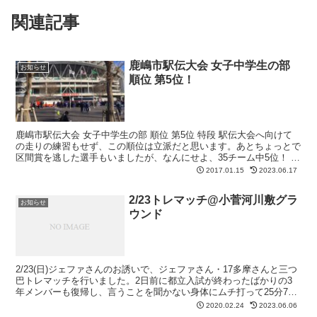
関連記事
鹿嶋市駅伝大会 女子中学生の部
お知らせ
順位 第5位！
鹿嶋市駅伝大会 女子中学生の部 順位 第5位 特段 駅伝大会へ向けて
の走りの練習もせず、この順位は立派だと思います。あとちょっとで
区間賞を逃した選手もいましたが、なんにせよ、35チーム中5位！ み
んなでつないだタスキは最後5区のキャプテンに...
2017.01.15
2023.06.17
2/23トレマッチ@小菅河川敷グラ
お知らせ
ウンド
2/23(日)ジェファさんのお誘いで、ジェファさん・17多摩さんと三つ
巴トレマッチを行いました。2日前に都立入試が終わったばかりの3
年メンバーも復帰し、言うことを聞かない身体にムチ打って25分7本
お腹いっぱいやらせていただきました⚽️⚽️⚽...
2020.02.24
2023.06.06