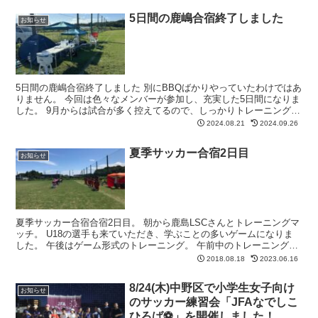
5日間の鹿嶋合宿終了しました
お知らせ
5日間の鹿嶋合宿終了しました 別にBBQばかりやっていたわけではあ
りません。 今回は色々なメンバーが参加し、充実した5日間になりま
した。 9月からは試合が多く控えてるので、しっかりトレーニングし
ていきましょう♪ やっぱ天芝は気持ちいいですね...
2024.08.21
2024.09.26
夏季サッカー合宿2日目
お知らせ
夏季サッカー合宿合宿2日目。 朝から鹿島LSCさんとトレーニングマ
ッチ。 U18の選手も来ていただき、学ぶことの多いゲームになりま
した。 午後はゲーム形式のトレーニング。 午前中のトレーニングマ
ッチに対して、各自どう取り組んで、結果どうだっ...
2018.08.18
2023.06.16
8/24(木)中野区で小学生女子向け
お知らせ
のサッカー練習会「JFAなでしこ
ひろば⚽」を開催しました！