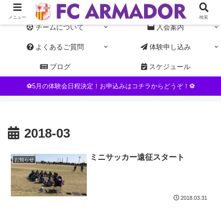
東京都杉並区NPO運営の女子サッカーチーム。初心者・未経験者歓迎
メニュー
検索
チームについて
入会案内
よくあるご質問
体験申し込み
ブログ
スケジュール
⚽5月の体験会日程決定！お申込みはコチラからどうぞ！⚽
2018-03
ミニサッカー遠征スタート
お知らせ
2018.03.31