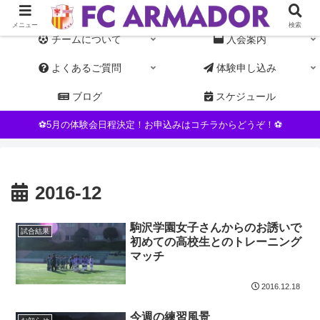
東京都杉並区NPO運営の女子サッカーチーム。初心者・未経験者歓迎
メニュー
検索
チームについて
入会案内
よくあるご質問
体験申し込み
ブログ
スケジュール
⚽5月の体験会日程決定！お申込みはコチラからどうぞ！⚽
2016-12
駒沢学園女子さんからのお誘いで
試合結果
初めての高校生とのトレーニング
マッチ
2016.12.18
今週の練習風景