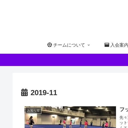
チームについて
入会案
2019-11
フ
お知らせ
先々
ット
ムエ