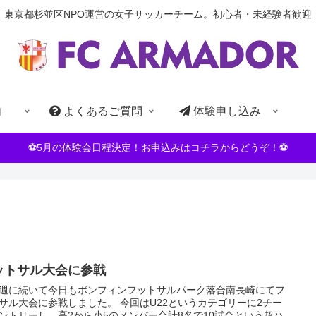
東京都杉並区NPO運営の女子サッカーチーム。初心者・未経験者歓迎
内
よくあるご質問
体験申し込み
⚽5月の体験会日程決定！お申込みはコチラからどうぞ！⚽
ットサル大会に参戦
週に続いて今日もボンフィンフットサルパーク落合南長崎にてフ
サル大会に参戦しました。 今回はU22というカテゴリーに2チー
ントリーし、高2から小5のメンバー合計8名で10試合という超ハ