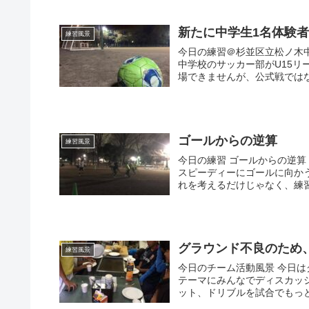
新たに中学生1名体験者
練習風景
今日の練習＠杉並区立松ノ木中
中学校のサッカー部がU15
場できませんが、公式戦ではな
ゴールからの逆算
練習風景
今日の練習 ゴールからの逆
スピーディーにゴールに向か
れを考えるだけじゃなく、練習
グラウンド不良のため
練習風景
今日のチーム活動風景 今日
テーマにみんなでディスカッ
ット、ドリブルを試合でもっと