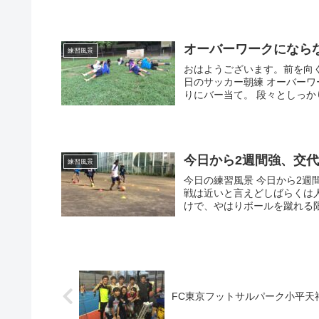
オーバーワークにならな
練習風景
おはようございます。前を向く姿
日のサッカー朝練 オーバーワ
りにバー当て。 段々としっかり
今日から2週間強、交
練習風景
今日の練習風景 今日から2週
戦は近いと言えどしばらくは
けで、やはりボールを蹴れる限
FC東京フットサルパーク小平天