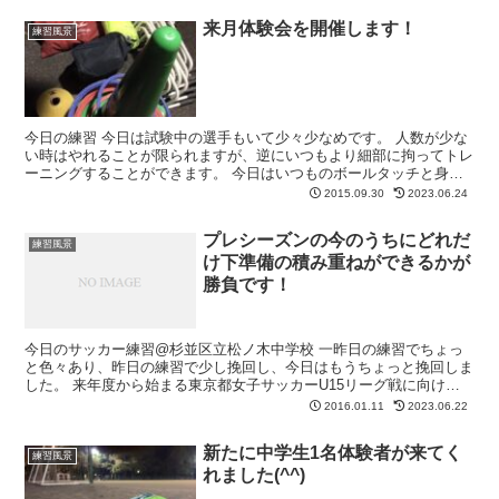
来月体験会を開催します！
練習風景
今日の練習 今日は試験中の選手もいて少々少なめです。 人数が少な
い時はやれることが限られますが、逆にいつもより細部に拘ってトレ
ーニングすることができます。 今日はいつものボールタッチと身体
の動き作りのあとは、ディフェンスの立ち位置・詰め方・...
2015.09.30
2023.06.24
プレシーズンの今のうちにどれだ
練習風景
け下準備の積み重ねができるかが
勝負です！
今日のサッカー練習@杉並区立松ノ木中学校 一昨日の練習でちょっ
と色々あり、昨日の練習で少し挽回し、今日はもうちょっと挽回しま
した。 来年度から始まる東京都女子サッカーU15リーグ戦に向け
て、プレシーズンの今のうちにどれだけ下準備の積み重ねが...
2016.01.11
2023.06.22
新たに中学生1名体験者が来てく
練習風景
れました(^^)