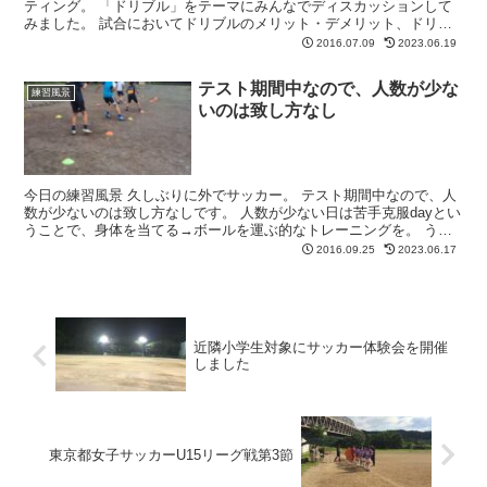
ティング。 「ドリブル」をテーマにみんなでディスカッションして
みました。 試合においてドリブルのメリット・デメリット、ドリブ
ルを試合でもっと活かすために今自分たちに足りないこと、...
2016.07.09
2023.06.19
テスト期間中なので、人数が少な
練習風景
いのは致し方なし
今日の練習風景 久しぶりに外でサッカー。 テスト期間中なので、人
数が少ないのは致し方なしです。 人数が少ない日は苦手克服dayとい
うことで、身体を当てる→ボールを運ぶ的なトレーニングを。 うま
く身体を当てるには、当て方だけでなく身体自体がコ...
2016.09.25
2023.06.17
近隣小学生対象にサッカー体験会を開催
しました
東京都女子サッカーU15リーグ戦第3節