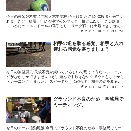
今日の練習＠杉並区立松ノ木中学校 今日は新たに1名体験者が来てく
れました(^^) 所属している中学校のサッカー部がU15リーグに参加し
ているためアルマドールの選手としてリーグ戦には出場できません
が、公式戦ではない試合では今後活躍してもらいた...
2015.10.19
2023.06.24
相手の逆を取る感覚、相手と入れ
練習風景
替わる感覚を磨きましょう
今日の練習風景 天候不良が続いているせいで思うようなトレーニン
グがなかなかできません() が、遊んでる暇はないので今日もしっかり
トレーニングしました。 スピードだけに頼らず、相手の逆を取る感
覚、相手と入れ替わる感覚をもっと磨きましょう(^^...
2016.09.14
2023.06.17
グラウンド不良のため、事務局で
練習風景
ミーティング。
今日のチーム活動風景 今日はグラウンド不良のため、事務局でミー