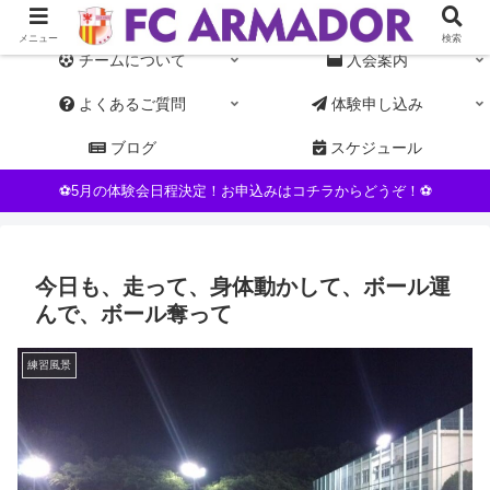
東京都杉並区NPO運営の女子サッカーチーム。初心者・未経験者歓迎
メニュー
検索
チームについて
入会案内
よくあるご質問
体験申し込み
ブログ
スケジュール
⚽5月の体験会日程決定！お申込みはコチラからどうぞ！⚽
今日も、走って、身体動かして、ボール運
んで、ボール奪って
練習風景