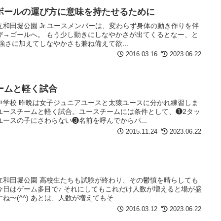
ボールの運び方に意味を持たせるために
和田堀公園 Jr.ユースメンバーは、変わらず身体の動き作りを伴
び→ゴールへ。 もう少し動きにしなやかさが出てくるとなー、と
強さに加えてしなやかさも兼ね備えて欲...
2016.03.16
2023.06.22
ームと軽く試合
中学校 昨晩は女子ジュニアユースと太猿ユースに分かれ練習しま
ユースチームと軽く試合。ユースチームには条件として、❶2タッ
ースの子にさわらない❸名前を呼んでからパ...
2015.11.24
2023.06.22
立和田堀公園 高校生たちも試験が終わり、その鬱憤を晴らしても
今日はゲーム多目で♪ それにしてもこれだけ人数が増えると場が盛
〜(^^) あとは、人数が増えてもそ...
2016.03.12
2023.06.22