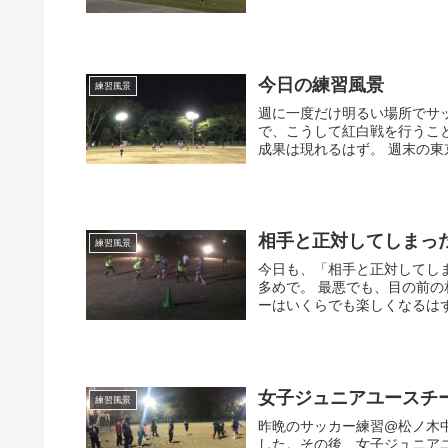
今日の練習風景
練習風景
週に一度だけ明るい場所でサ
で、こうして紅白戦を行うこ
成果は現れるはず。 週末の東京
相手と正対してしまっ
練習風景
今日も、「相手と正対してしま
多めで。 最悪でも、目の前
ーはいくらでも楽しくなるはず(^^
女子ジュニアユースチ
練習風景
昨晩のサッカー練習@松ノ木
した。その後、女子ジュニア