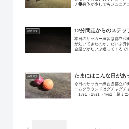
チ❷身体が少しでもジュニアユ
12分間走からのステッ
練習風景
本日のサッカー練習@都立和田
が効いてきたのか、だいぶ身
合運びがだいぶ違ってくるでしょ
たまにはこんな日があっ
練習風景
今日のサッカー練習@都立和
ームグラウンドはグチャグチ
→1vs1→2vs1→4vs2→超