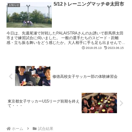
5/12トレーニングマッチ＠太田市
お知らせ
今日は、先週尾瀬で対戦したPALAISTRAさんのお誘いで群馬県太田
市まで練習試合に伺いました。 一般の選手たちのスピード・距離
感・立ち振る舞いをどう感じたか。大人相手に手も足も出ませんでし
た…で終わっているようでは何も残りません。どんな経...
2019.05.13
2023.06.15
修徳高校女子サッカー部の体験練習会
東京都女子サッカーU15リーグ前期を終え
て・・・
ホーム
試合結果