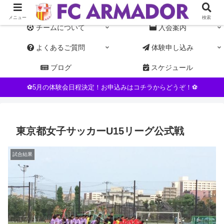
東京都杉並区NPO運営の女子サッカーチーム。初心者・未経験者歓迎
メニュー
検索
チームについて
入会案内
よくあるご質問
体験申し込み
ブログ
スケジュール
⚽5月の体験会日程決定！お申込みはコチラからどうぞ！⚽
東京都女子サッカーU15リーグ公式戦
試合結果