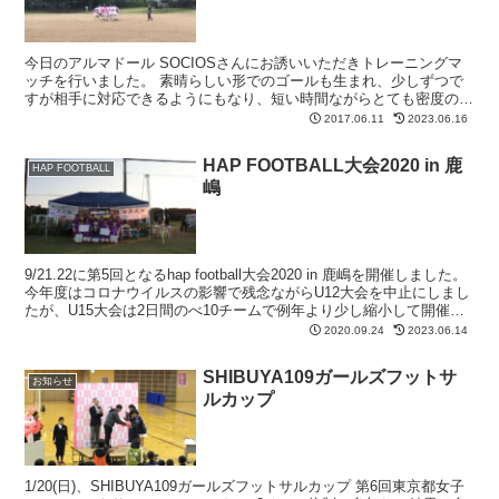
今日のアルマドール SOCIOSさんにお誘いいただきトレーニングマ
ッチを行いました。 素晴らしい形でのゴールも生まれ、少しずつで
すが相手に対応できるようにもなり、短い時間ながらとても密度の濃
いトレーニングマッチになりました！ が、あまりにガ...
2017.06.11
2023.06.16
HAP FOOTBALL大会2020 in 鹿
HAP FOOTBALL
嶋
9/21.22に第5回となるhap football大会2020 in 鹿嶋を開催しました。
今年度はコロナウイルスの影響で残念ながらU12大会を中止にしまし
たが、U15大会は2日間のべ10チームで例年より少し縮小して開催と
なりました。 予...
2020.09.24
2023.06.14
SHIBUYA109ガールズフットサ
お知らせ
ルカップ
1/20(日)、SHIBUYA109ガールズフットサルカップ 第6回東京都女子