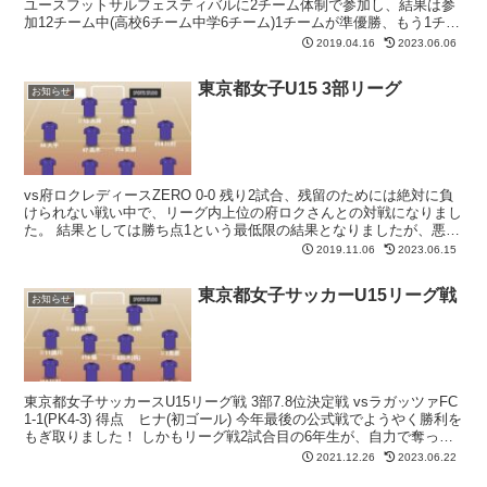
ユースフットサルフェスティバルに2チーム体制で参加し、結果は参
加12チーム中(高校6チーム中学6チーム)1チームが準優勝、もう1チー
ムが10位となりました。今回は...
2019.04.16
2023.06.06
東京都女子U15 3部リーグ
お知らせ
vs府ロクレディースZERO 0-0 残り2試合、残留のためには絶対に負
けられない戦い中で、リーグ内上位の府ロクさんとの対戦になりまし
た。 結果としては勝ち点1という最低限の結果となりましたが、悪い
ピッチ状態とはいえ相手の良さを出させずに自...
2019.11.06
2023.06.15
東京都女子サッカーU15リーグ戦
お知らせ
東京都女子サッカースU15リーグ戦 3部7.8位決定戦 vsラガッツァFC
1-1(PK4-3) 得点 ヒナ(初ゴール) 今年最後の公式戦でようやく勝利を
もぎ取りました！ しかもリーグ戦2試合目の6年生が、自力で奪って
GK頭越しのループとい...
2021.12.26
2023.06.22