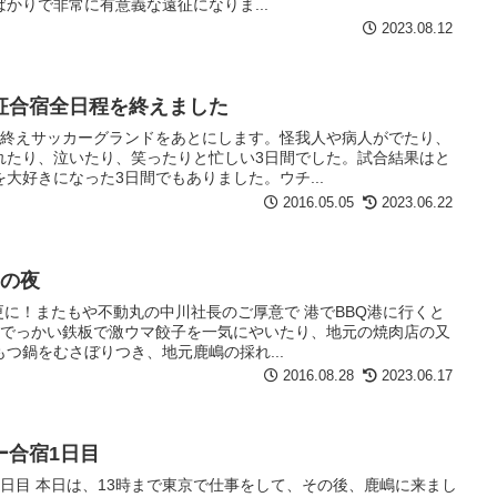
かりで非常に有意義な遠征になりま...
2023.08.12
征合宿全日程を終えました
を終えサッカーグランドをあとにします。怪我人や病人がでたり、
れたり、泣いたり、笑ったりと忙しい3日間でした。試合結果はと
大好きになった3日間でもありました。ウチ...
2016.05.05
2023.06.22
目の夜
更に！またもや不動丸の中川社長のご厚意で 港でBBQ港に行くと
！ でっかい鉄板で激ウマ餃子を一気にやいたり、地元の焼肉店の又
つ鍋をむさぼりつき、地元鹿嶋の採れ...
2016.08.28
2023.06.17
ー合宿1日目
日目 本日は、13時まで東京で仕事をして、その後、鹿嶋に来まし