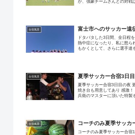
が、強豪チームさんとの対戦ば
富士市へのサッカー遠
合宿風景
ドタバタした3日間、全日程
熱中症になったり、私に怒ら
もかくとして、さらに選手達を
夏季サッカー合宿3日
合宿風景
夏季サッカー合宿3日目の夜 
焼き台も用意してあり 感激
兵衛のマスターに頂いた特製も
コーチのみ夏季サッカ
合宿風景
コーチのみ夏季サッカー合宿1