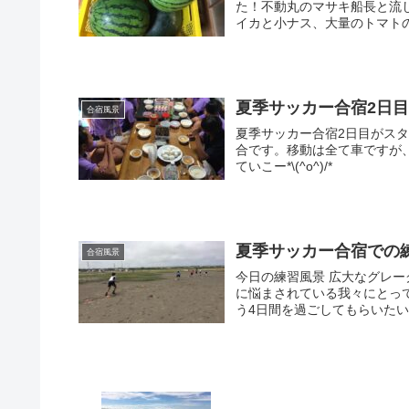
た！不動丸のマサキ船長と流
イカと小ナス、大量のトマトの
夏季サッカー合宿2日
合宿風景
夏季サッカー合宿2日目がス
合です。移動は全て車ですが、
ていこー*\(^o^)/*
夏季サッカー合宿での
合宿風景
今日の練習風景 広大なグレ
に悩まされている我々にとっ
う4日間を過ごしてもらいたいも