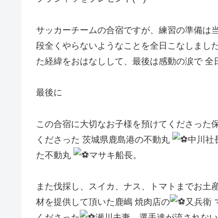
サッカーチームの合宿ですが、練習の準備は当
段全くやらないようなことを全日こなしました
た経緯をおはなしして、最後は感動の涙で 全日
最後に
この合宿に大切なお子様を預けてくださった保
くださった 茨城県鹿島港の不動丸
中川社
た不動丸
マサキ船長。
また伐採し、スイカ、ナス、トマトまでお土
材を提供して頂いた鹿嶋 焼肉店の
又兵衛
くださった
瀬川夫妻。選手達が流されない