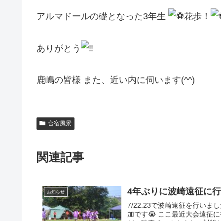
アルマドールの礎となった3年生
花歩！
ありがとう
鹿嶋の皆様 また、近い内に伺います(^^)
合宿風景
関連記事
4年ぶりに波崎遠征に
お知らせ
7/22.23で波崎遠征を行い
加です😭 ここ最近大会遠征