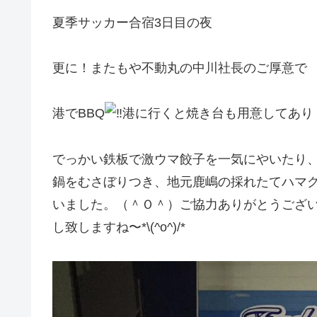
夏季サッカー合宿3日目の夜
更に！またもや不動丸の中川社長のご厚意で
港でBBQ
港に行くと焼き台も用意してあり
でっかい鉄板で激ウマ餃子を一気にやいたり
鍋をむさぼりつき、地元鹿嶋の採れたてハマグ
いました。（＾Ｏ＾）ご協力ありがとうございま
し致しますね〜*\(^o^)/*