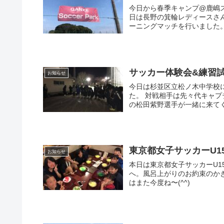
今日から春季キャンプ@鹿嶋
日は長野の箕輪レディースさん
ーニングマッチを行いました。
サッカー体験会&練習
お知らせ
今日は杉並区立松ノ木中学校に
た。 対戦相手は先々代キャプ
の松田紫野選手が一緒に来てく
東京都女子サッカーU1
お知らせ
本日は東京都女子サッカーU
へ。風呂上がりのお約束のかき
はまた今度ね〜(^^)