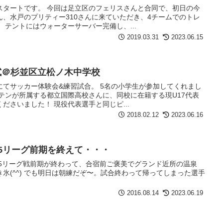
スタートです。 今回は足立区のフェリスさんと合同で、初日の今
、水戸のプリティー310さんに来ていただき、4チームでのトレ
 テントにはウォーターサーバー完備し、...
2019.03.31
2023.06.15
試＠杉並区立松ノ木中学校
てサッカー体験会&練習試合。 5名の小学生が参加してくれまし
テンが所属する都立国際高校さんに、同校に在籍する現U17代表
ださいました！ 現役代表選手と同じピ...
2018.02.12
2023.06.16
5リーグ前期を終えて・・・
15リーグ戦前期が終わって、合宿前ご褒美でグランド近所の温泉
氷(^^) でも明日は朝練だぞ〜。試合終わって帰ってしまった選手
2016.08.14
2023.06.19