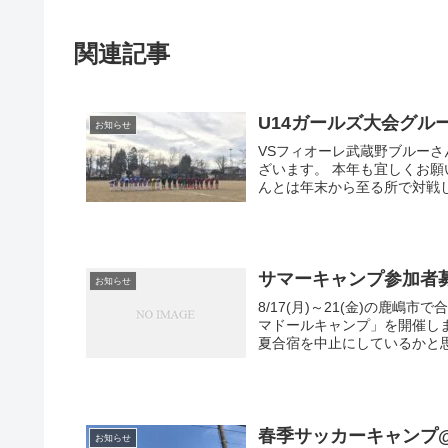
関連記事
U14ガールズ大会グル
お知らせ
VSフィオーレ武蔵野ブルーさん 
ざいます。 本年も宜しくお願
んとは年末から至る所で対戦し
サマーキャンプ参加者
お知らせ
8/17(月)～21(金)の鹿
マドールキャンプ」を開催し
夏合宿を中止にしているかと思
春季サッカーキャンプ
お知らせ