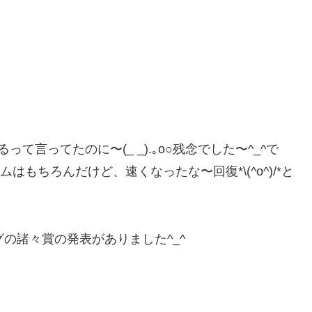
！
て言ってたのに〜(_ _).｡o○残念でした〜^_^で
はもちろんだけど、速くなったな〜回復*\(^o^)/*と
グの諸々賞の発表がありました^_^