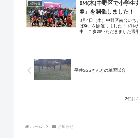
8/4(木)中野区で小
お知らせ
⚽」を開催しました！
8月4日（木）中野区南台いち
ば⚽」を開催しました！ 和
中、ご参加いただきました選手
平井SSSさんとの練習試合
2代目
ホーム
お知らせ