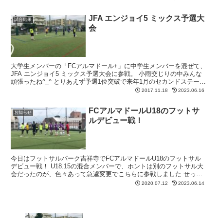
JFA エンジョイ5 ミックス予選大
試合結果
会
大学生メンバーの「FCアルマドール+」に中学生メンバーを混ぜて、
JFA エンジョイ5 ミックス予選大会に参戦。 小雨交じりの中みんな
頑張ったね^_^ とりあえず予選1位突破で来年1月のセカンドステージ
進出を決めました 来週は男子のみでU23...
2017.11.18
2023.06.16
FCアルマドールU18のフットサ
お知らせ
ルデビュー戦！
今日はフットサルパーク吉祥寺でFCアルマドールU18のフットサル
デビュー戦！ U18.15の混合メンバーで、ホントは別のフットサル大
会だったのが、色々あって急遽変更でこちらに参戦しました せっか
くコロナ休み明けから1ヶ月半しっかり身体を作っ...
2020.07.12
2023.06.14