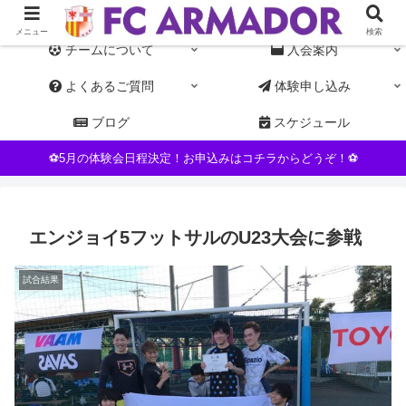
東京都杉並区NPO運営の女子サッカーチーム。初心者・未経験者歓迎
メニュー
検索
チームについて
入会案内
よくあるご質問
体験申し込み
ブログ
スケジュール
⚽5月の体験会日程決定！お申込みはコチラからどうぞ！⚽
エンジョイ5フットサルのU23大会に参戦
試合結果