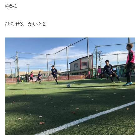
④5-1
ひろせ3、かいと2