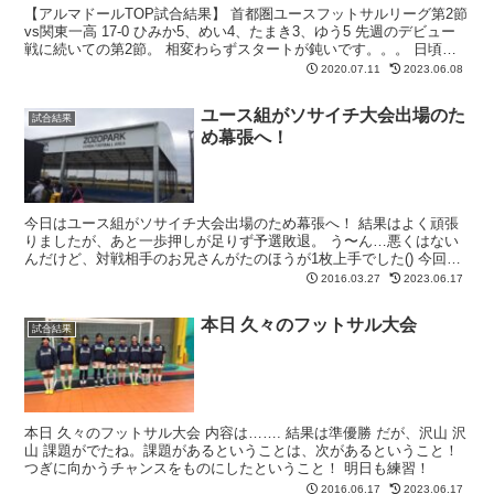
【アルマドールTOP試合結果】 首都圏ユースフットサルリーグ第2節
vs関東一高 17-0 ひみか5、めい4、たまき3、ゆう5 先週のデビュー
戦に続いての第2節。 相変わらずスタートが鈍いです。。。 日頃の
練習から習慣を変える必要がありそう...
2020.07.11
2023.06.08
ユース組がソサイチ大会出場のた
試合結果
め幕張へ！
今日はユース組がソサイチ大会出場のため幕張へ！ 結果はよく頑張
りましたが、あと一歩押しが足りず予選敗退。 う〜ん…悪くはない
んだけど、対戦相手のお兄さんがたのほうが1枚上手でした() 今回初
めてソサイチ大会に参加し、11人制とも違う、フット...
2016.03.27
2023.06.17
本日 久々のフットサル大会
試合結果
本日 久々のフットサル大会 内容は……. 結果は準優勝 だが、沢山 沢
山 課題がでたね。課題があるということは、次があるということ！
つぎに向かうチャンスをものにしたということ！ 明日も練習！
2016.06.17
2023.06.17