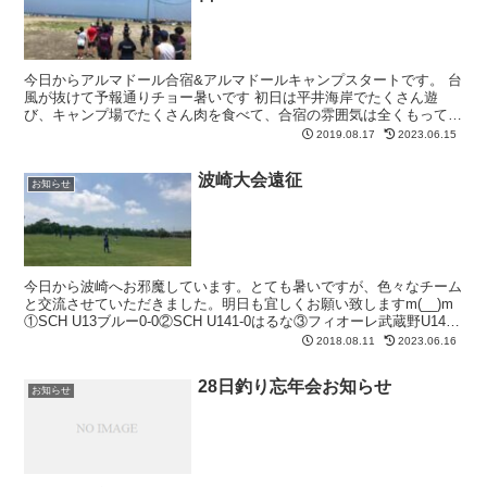
今日からアルマドール合宿&アルマドールキャンプスタートです。 台
風が抜けて予報通りチョー暑いです 初日は平井海岸でたくさん遊
び、キャンプ場でたくさん肉を食べて、合宿の雰囲気は全くもってゼ
ロですが、明日からは完全サッカー漬けの4日間になります...
2019.08.17
2023.06.15
波崎大会遠征
お知らせ
今日から波崎へお邪魔しています。とても暑いですが、色々なチーム
と交流させていただきました。明日も宜しくお願い致しますm(__)m
①SCH U13ブルー0-0②SCH U141-0はるな③フィオーレ武蔵野U14レ
ッド0-4④FC NARIT...
2018.08.11
2023.06.16
28日釣り忘年会お知らせ
お知らせ