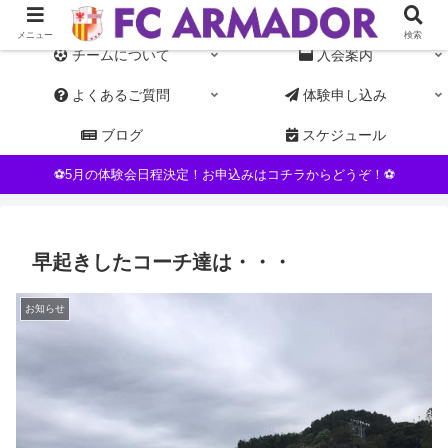
東京都杉並区NPO運営の女子サッカーチーム。初心者・未経験者歓迎
メニュー
検索
チームについて
入会案内
よくあるご質問
体験申し込み
ブログ
スケジュール
⚽5月の体験会日程決定！お申込みはコチラからどうぞ！⚽
早起きしたコーチ達は・・・
お知らせ