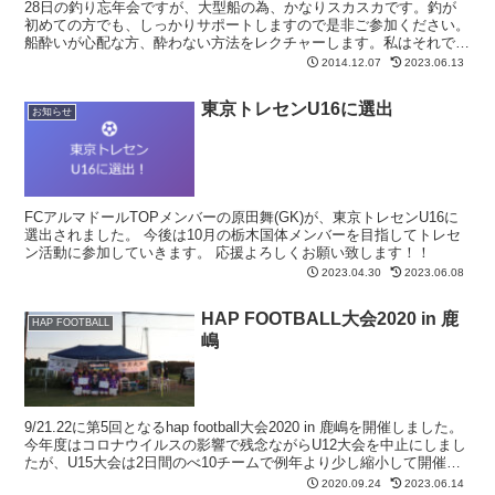
28日の釣り忘年会ですが、大型船の為、かなりスカスカです。釣が
初めての方でも、しっかりサポートしますので是非ご参加ください。
船酔いが心配な方、酔わない方法をレクチャーします。私はそれで全
く酔わなくなりました。女性、子供大歓迎です。道具は全て...
2014.12.07
2023.06.13
東京トレセンU16に選出
お知らせ
FCアルマドールTOPメンバーの原田舞(GK)が、東京トレセンU16に
選出されました。 今後は10月の栃木国体メンバーを目指してトレセ
ン活動に参加していきます。 応援よろしくお願い致します！！
2023.04.30
2023.06.08
HAP FOOTBALL大会2020 in 鹿
HAP FOOTBALL
嶋
9/21.22に第5回となるhap football大会2020 in 鹿嶋を開催しました。
今年度はコロナウイルスの影響で残念ながらU12大会を中止にしまし
たが、U15大会は2日間のべ10チームで例年より少し縮小して開催と
なりました。 予...
2020.09.24
2023.06.14