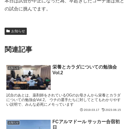
本日は試合が中止になった為、早起きしたコーチ達は魚と
の試合に挑んでます。
お知らせ
関連記事
栄養とカラダについての勉強会
お知らせ
Vol.2
試合のあとは、薬剤師をされているOGのお母さんから栄養とカラダ
についての勉強会Vol.2。 ウチの選手たちに対してとてもわかりやす
い説明で、みんな必死にメモっています
2019.03.17
2023.06.15
FCアルマドール サッカー合宿初
お知らせ
日