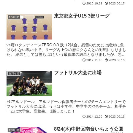
の変わり目で体調を崩しやすいということもあるでしょう。...
2015.10.28
2023.06.17
東京都女子U15 3部リーグ
お知らせ
vs府ロクレディースZERO 0-0 残り2試合、残留のためには絶対に負
けられない戦い中で、リーグ内上位の府ロクさんとの対戦になりまし
た。 結果としては勝ち点1という最低限の結果となりましたが、悪い
ピッチ状態とはいえ相手の良さを出させずに自...
2019.11.06
2023.06.15
フットサル大会に出場
お知らせ
FCアルマドール、アルマドール保護者チームの2チームエントリーで
フットサル大会に出場。うちは小学生、中学生の混合チーム。相手チ
ームは大学生、高校生。 1勝しました！
2014.12.29
2023.06.13
8/24(木)中野区南台いちょう公園
お知らせ