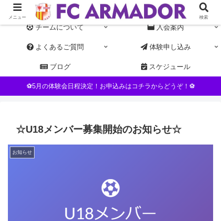
東京都杉並区NPO運営の女子サッカーチーム。初心者・未経験者歓迎
メニュー
検索
チームについて
入会案内
よくあるご質問
体験申し込み
ブログ
スケジュール
⚽5月の体験会日程決定！お申込みはコチラからどうぞ！⚽
☆U18メンバー募集開始のお知らせ☆
お知らせ