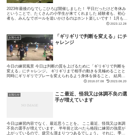
2023年最後のなでしこひろば開催しました！ 平日だったけど冬休み
ということで、たくさんの小学生が来てくれました 経験者も、初心
者も、みんなでボールを追いかけるのはホント楽しいです！ 1月もや
るからみんな遊びに来てねー
2023.12.28
「ギリギリで判断を変える」にチ
お知らせ
ャレンジ
今日の練習風景 今日は判断の質を上げるために「ギリギリで判断を
変える」にチャレンジ。 ギリギリまで相手の動きを見極めることと
同時にギリギリでプレーを変えられるよう身体を操ること。 結局い
つものW-UPで取り組んでいることがいかに重要かを理解...
2016.07.08
2023.06.20
ここ最近、怪我又は体調不良の選
お知らせ
手が増えています
今日は練習内容でなく、最近思うことを。 ここ最近、怪我又は体調
不良の選手が増えています。 半年前と比べたら格段に練習の強度が
上がっているので、疲労も溜まりつつあるでしょう。 それに、季節