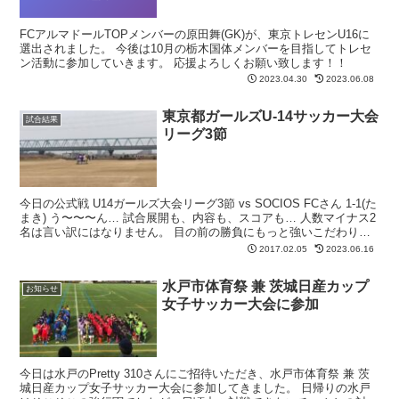
FCアルマドールTOPメンバーの原田舞(GK)が、東京トレセンU16に
選出されました。 今後は10月の栃木国体メンバーを目指してトレセ
ン活動に参加していきます。 応援よろしくお願い致します！！
2023.04.30
2023.06.08
東京都ガールズU-14サッカー大会
試合結果
リーグ3節
今日の公式戦 U14ガールズ大会リーグ3節 vs SOCIOS FCさん 1-1(た
まき) う〜〜〜ん… 試合展開も、内容も、スコアも… 人数マイナス2
名は言い訳にはなりません。 目の前の勝負にもっと強いこだわりを
もってプレーしなければ チ...
2017.02.05
2023.06.16
水戸市体育祭 兼 茨城日産カップ
お知らせ
女子サッカー大会に参加
今日は水戸のPretty 310さんにご招待いただき、水戸市体育祭 兼 茨
城日産カップ女子サッカー大会に参加してきました。 日帰りの水戸