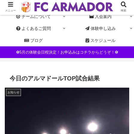
東京都杉並区NPO運営の女子サッカーチーム。初心者・未経験者歓迎
メニュー
検索
チームについて
入会案内
よくあるご質問
体験申し込み
ブログ
スケジュール
⚽5月の体験会日程決定！お申込みはコチラからどうぞ！⚽
今日のアルマドールTOP試合結果
お知らせ