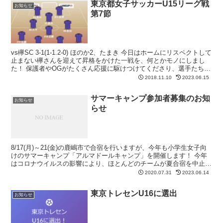
東京都女子サッカーU15リーグ戦
お知らせ
第7節
vs欅SC 3-1(1-1.2-0) ほのか2、たまき 今日はホームにリスペクトして
止まない欅さんを迎えて昇格をかけた一戦を、何とかモノにしまし
た！ 保護者やOGがたくさん応援に駆けつけてくださり、選手たちも
中々のプレッシャーだったとは思い...
2018.11.10
2023.06.15
サマーキャンプ参加者募集のお知
お知らせ
らせ
8/17(月)～21(金)の鹿嶋市で合宿を行いますが、今年も小学生女子向
けのサマーキャンプ「アルマドールキャンプ」を開催します！ 今年
はコロナウイルスの影響により、ほとんどのチームが夏合宿を中止に
しているかと思いますので、人混みの東京を抜け...
2020.07.31
2023.06.14
東京トレセンU16に選出
お知らせ