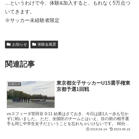
…というわけで今、体験&加入すると、もれなく5万点つ
いてきます。
※サッカー未経験者限定
お知らせ
体験会風景
関連記事
東京都女子サッカーU15選手権東
お知らせ
京都予選1回戦
vsスフィーダ世田谷 0-11 結果はさておき、今日は誰1人一歩も引か
ずに戦いました。 ただ、全国区のチームとはいえ、目の前の相手選
手も同じ中学生女子だということを忘れちゃいけないです。 60分間
フルパワーで攻め続けてくれた対戦相手から何を...
2019.04.14
2023.06.16