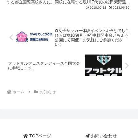
する都立国際高校さんに、同校に在籍する現U17代表の松田紫野選手
が一緒に来てくださいました！ 現役代表選手と同じピ...
2018.02.12
2023.06.16
⚽女子サッカー体験イベントJFAなでしこ
ひろば⚽10/9(月・祝)中野区南台いちょう
公園にて開催！お気軽にご参加くださ
い！
フットサルフェスタレディース全国大会
に参戦します！
ホーム
お知らせ
TOPページ
お問い合わせ