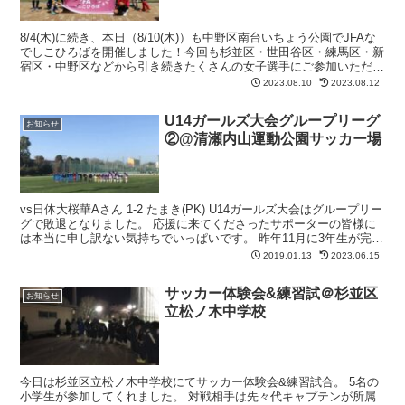
8/4(木)に続き、本日（8/10(木)）も中野区南台いちょう公園でJFAな
でしこひろばを開催しました！今回も杉並区・世田谷区・練馬区・新
宿区・中野区などから引き続きたくさんの女子選手にご参加いただき
ました。参加いただいたみなさまありがとう...
2023.08.10
2023.08.12
U14ガールズ大会グループリーグ
お知らせ
②@清瀬内山運動公園サッカー場
vs日体大桜華Aさん 1-2 たまき(PK) U14ガールズ大会はグループリー
グで敗退となりました。 応援に来てくださったサポーターの皆様に
は本当に申し訳ない気持ちでいっぱいです。 昨年11月に3年生が完全
に抜けて、新チームとなってから2ヶ...
2019.01.13
2023.06.15
サッカー体験会&練習試＠杉並区
お知らせ
立松ノ木中学校
今日は杉並区立松ノ木中学校にてサッカー体験会&練習試合。 5名の
小学生が参加してくれました。 対戦相手は先々代キャプテンが所属