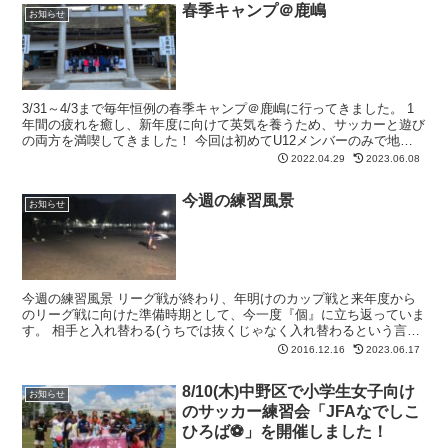
春季キャンプ＠鹿嶋
お知らせ
3/31～4/3まで毎年恒例の春季キャンプ＠鹿嶋に行ってきました。 1
年間の疲れを癒し、新年度に向けて英気を養うため、サッカーと遊び
の両方を満喫してきました！ 今回は初めてU12メンバーのみで地元
KASHIMA-LSCさんとトレマッチを行い...
2022.04.29
2023.06.08
今週の練習風景
お知らせ
今週の練習風景 リーグ戦が終わり、年明けのカップ戦と来年度から
のリーグ戦に向けた準備時期として、今一度『個』に立ち返っていま
す。 相手と入れ替わる(うちでは抜くじゃなく入れ替わるという言い
方をしています)、しっかり奪う、足の回転を上げる、身...
2016.12.16
2023.06.17
8/10(木)中野区で小学生女子向け
お知らせ
のサッカー練習会「JFAなでしこ
ひろば⚽」を開催しました！