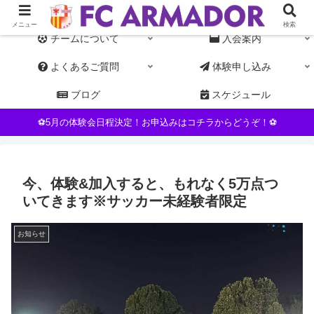
東京都杉並区NPO運営の女子サッカーチーム。初心者・未経験者歓迎
メニュー
検索
チームについて
入会案内
よくあるご質問
体験申し込み
ブログ
スケジュール
⚽5月の体験会日程決定！お申込みはコチラからどうぞ！⚽
今、体験&加入すると、もれなく5万点つ
いてきます※サッカー未経験者限定
お知らせ