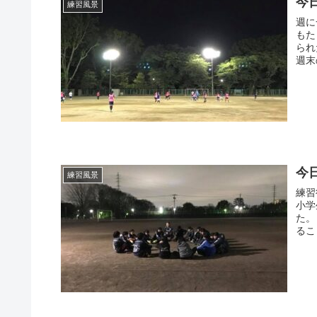
今
練習風景
週に
もた
られ
週末
今
練習風景
練習
小学
た。
るこ