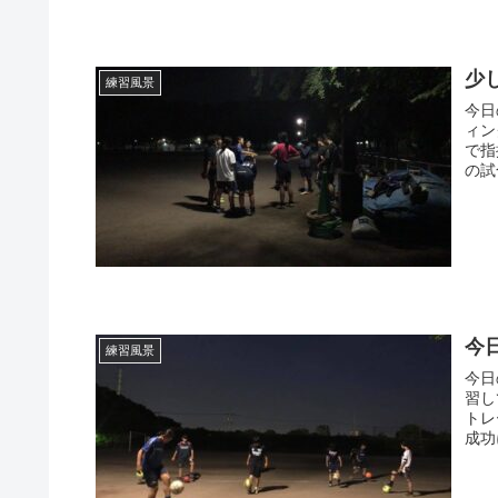
少
練習風景
今日
ィン
で指
の試
今
練習風景
今日
習し
トレ
成功