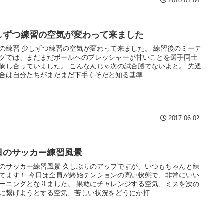
2018.01.04
しずつ練習の空気が変わって来ました
の練習 少しずつ練習の空気が変わって来ました。 練習後のミーテ
グでは、まだまだボールへのプレッシャーが甘いことを選手同士
摘し合っていました。 こんなんじゃ次の試合勝てないよと。 先週
合は自分たちがまだまだ下手くそだと知る基準...
2017.06.02
日のサッカー練習風景
のサッカー練習風景 久しぶりのアップですが、いつもちゃんと練
てます！ 今日は全員が終始テンションの高い状態で、非常にいい
ーニングとなりました。 果敢にチャレンジする空気、ミスを次の
に繋げようとする空気、苦しい状況をどうにか打...