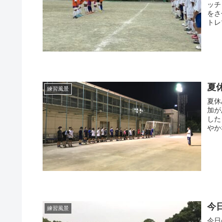
ッチ
をさ
トレ
夏
練習風景
夏休
加が
した
やか
今
練習風景
今日