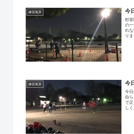
今
練習風景
杉並
の一
れな
りま
今
練習風景
今日
自ら
で正
しく