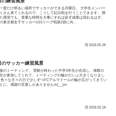
日の練習風景
一度だけ明るい場所でサッカーができる月曜日。 大学生メンバー
くさん来てくれるので、こうして紅白戦を行うことできます。 限
た環境でも、貴重な時間を大事にすれば必ず成果は現れるはず。
の東京都女子サッカーU15リーグ戦第2節に向...
2018.05.28
日のサッカー練習風景
後のミーティング。 受験が終わった中学3年生が合流し、体験の
生が参加してくれて、ミーティングの輪がだいぶ大きくなりまし
 色々な方々の力で少しずつFCアルマドールの輪が広がってきてい
とに、感謝の言葉しかありませんm(__)m
2018.02.18