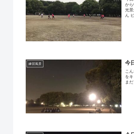
から
光景
ん 
今
練習風景
こん
をキ
まだ