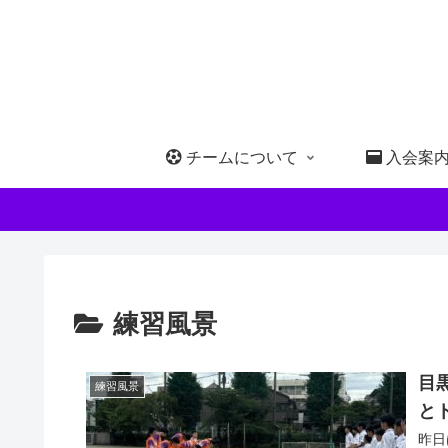
チームについて
入会案
練習風景
目
練習風景
と
昨日