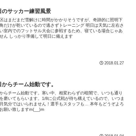
日のサッカー練習風景
区はまだまだ雪解けに時間がかかりそうですが、奇跡的に照明下
角だけが乾いているので逃さずトレーニング 明日は天気に左右さ
い室内でのフットサル大会に参戦するため、寝ている場合じゃあ
せん しっかり準備して明日に備えます
2018.01.27
日からチーム始動です。
からチーム始動です。寒い中、相変わらずの暗闇で、いつも通り
を磨いてもらいます。1/8に公式戦が待ち構えているので、いつま
月気分ではいられません！選手もスタッフも… 本年もどうぞよろ
お願い致しますm(__)m