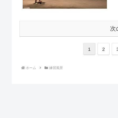
次
1
2
ホーム
練習風景